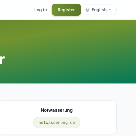
Log in
Register
English
r
Notwasserung
notwasserung.de