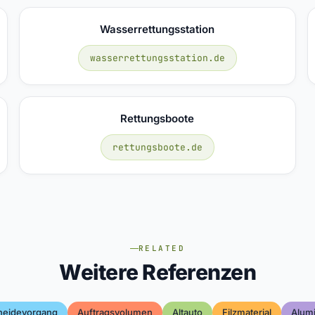
Wasserrettungsstation
wasserrettungsstation.de
Rettungsboote
rettungsboote.de
RELATED
Weitere Referenzen
neidevorgang
Auftragsvolumen
Altauto
Filzmaterial
Alum