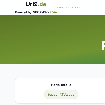
Url9
.de
URL SHORTENER
Shrunken
.com
Powered by
Badeunfälle
badeunfälle.de