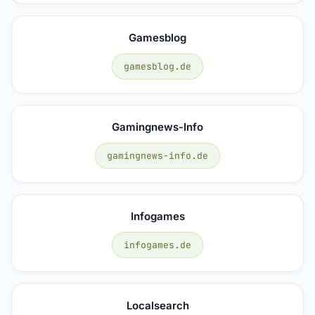
Gamesblog
gamesblog.de
Gamingnews-Info
gamingnews-info.de
Infogames
infogames.de
Localsearch