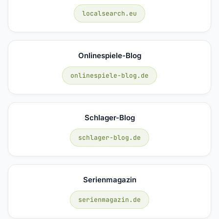
localsearch.eu
Onlinespiele-Blog
onlinespiele-blog.de
Schlager-Blog
schlager-blog.de
Serienmagazin
serienmagazin.de