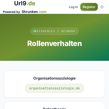
Url9
.de
Log in
Register
Shrunken
.com
Powered by
REFERENCES / KEYWORD
Rollenverhalten
Organisationssoziologie
organisationssoziologie.de