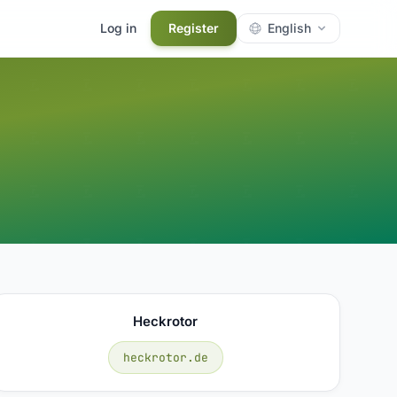
Log in
Register
English
Heckrotor
heckrotor.de