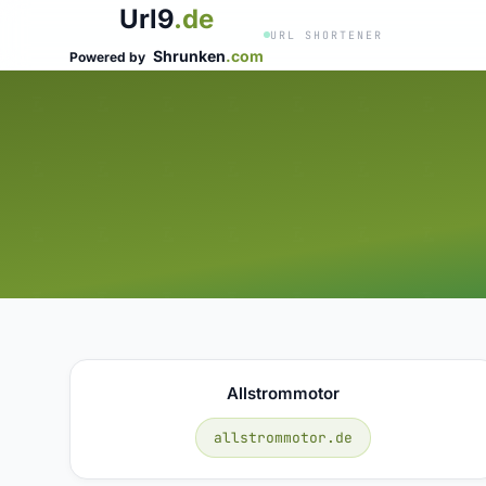
Url9
.de
URL SHORTENER
Shrunken
.com
Powered by
Allstrommotor
allstrommotor.de