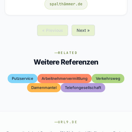
spalthämmer.de
« Previous
Next »
RELATED
Weitere Referenzen
Putzservice
Arbeitnehmervermittlung
Verkehrsweg
Damenmantel
Telefongesellschaft
URL9.DE