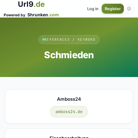
Url9
.de
Log in
Register
Shrunken
.com
Powered by
REFERENCES / KEYWORD
Schmieden
Amboss24
amboss24.de