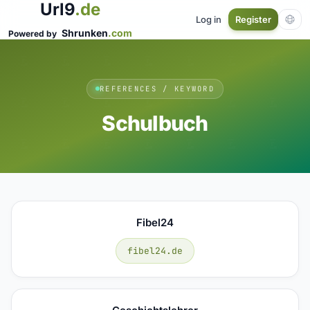
Url9
.de
Log in
Register
Shrunken
.com
Powered by
REFERENCES / KEYWORD
Schulbuch
Fibel24
fibel24.de