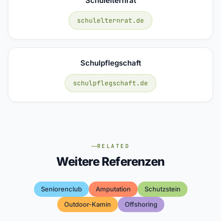
Schulelternrat
schulelternrat.de
Schulpflegschaft
schulpflegschaft.de
RELATED
Weitere Referenzen
Seniorenclub
Amputation
Schutzstein
Outdoor-Kamin
Offshoring