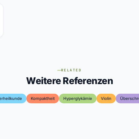
RELATED
Weitere Referenzen
erheilkunde
Kompaktheit
Hyperglykämie
Violin
Überschr