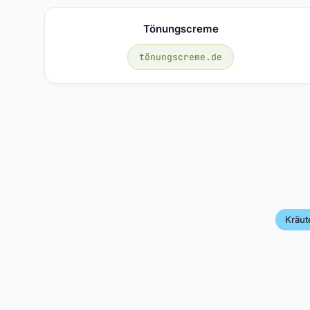
Tönungscreme
tönungscreme.de
Kräut