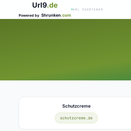
Url9
.de
URL SHORTENER
Shrunken
.com
Powered by
Schutzcreme
schutzcreme.de