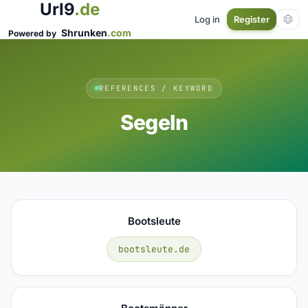
Url9
.de
Log in
Register
Shrunken
.com
Powered by
REFERENCES / KEYWORD
Segeln
Bootsleute
bootsleute.de