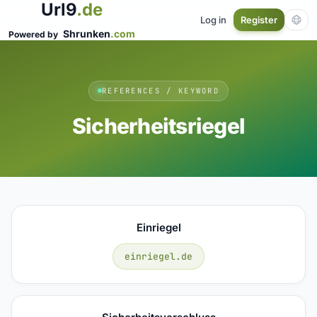
Url9
.de
Log in
Register
Shrunken
.com
Powered by
REFERENCES / KEYWORD
Sicherheitsriegel
Einriegel
einriegel.de