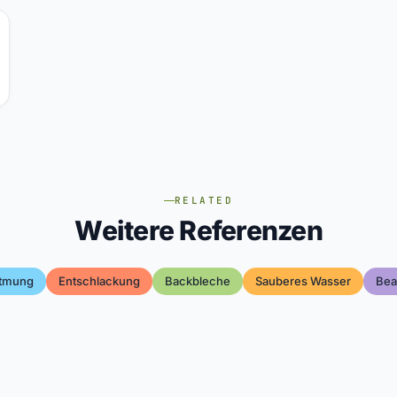
RELATED
Weitere Referenzen
tmung
Entschlackung
Backbleche
Sauberes Wasser
Bea