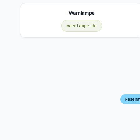
Warnlampe
warnlampe.de
Nasena