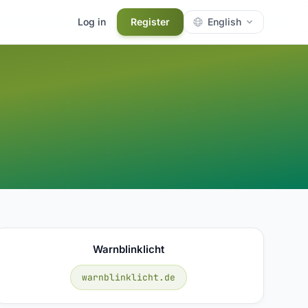
Log in
Register
English
Warnblinklicht
warnblinklicht.de