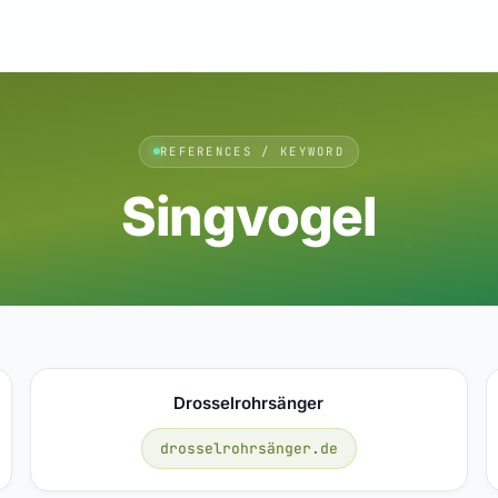
REFERENCES / KEYWORD
Singvogel
Drosselrohrsänger
drosselrohrsänger.de