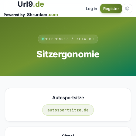
Url9
.de
Log in
Register
Shrunken
.com
Powered by
REFERENCES / KEYWORD
Sitzergonomie
Autosportsitze
autosportsitze.de