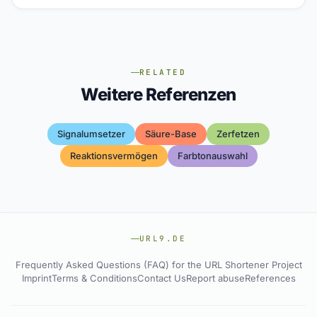
RELATED
Weitere Referenzen
Signalumsetzer
Säure-Base
Zerfetzen
Reaktionsvermögen
Farbtonauswahl
URL9.DE
Frequently Asked Questions (FAQ) for the URL Shortener Project
Imprint
Terms & Conditions
Contact Us
Report abuse
References