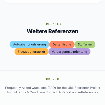
RELATED
Weitere Referenzen
Aufgabenpriorisierung
Gartentische
Stoffarten
Flugzeughersteller
Versorgungseinrichtung
URL9.DE
Frequently Asked Questions (FAQ) for the URL Shortener Project
Imprint
Terms & Conditions
Contact Us
Report abuse
References