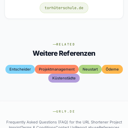
torhüterschule.de
RELATED
Weitere Referenzen
Entscheider
Projektmanagement
Neustart
Ödeme
Küstenstädte
URL9.DE
Frequently Asked Questions (FAQ) for the URL Shortener Project
Imprint
Terms & Conditions
Contact Us
Report abuse
References