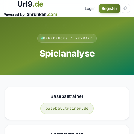
Url9
.de
Log in
Register
Shrunken
.com
Powered by
REFERENCES / KEYWORD
Spielanalyse
Baseballtrainer
baseballtrainer.de