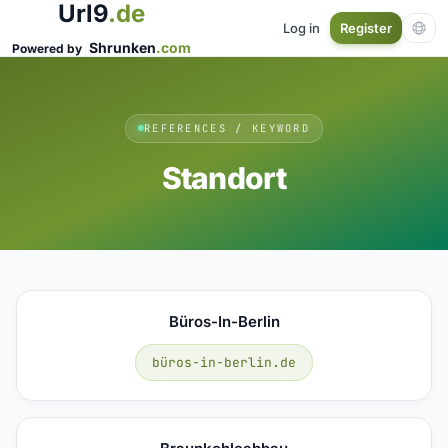
Url9
.de
Log in
Register
Shrunken
.com
Powered by
REFERENCES / KEYWORD
Standort
Büros-In-Berlin
büros-in-berlin.de