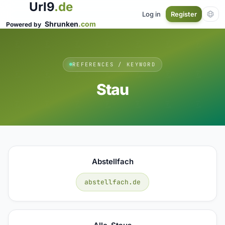
Url9
.de
Log in
Register
Shrunken
.com
Powered by
REFERENCES / KEYWORD
Stau
Abstellfach
abstellfach.de