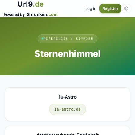
Url9
.de
Log in
Register
Shrunken
.com
Powered by
REFERENCES / KEYWORD
Sternenhimmel
1a-Astro
1a-astro.de