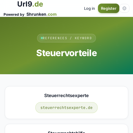
Url9
.de
Log in
Register
Shrunken
.com
Powered by
REFERENCES / KEYWORD
Steuervorteile
Steuerrechtsexperte
steuerrechtsexperte.de