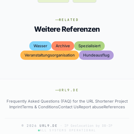
RELATED
Weitere Referenzen
Wasser
Archive
Spezialisiert
Veranstaltungsorganisation
Hundeausflug
URL9.DE
Frequently Asked Questions (FAQ) for the URL Shortener Project
Imprint
Terms & Conditions
Contact Us
Report abuse
References
© 2026
URL9.DE
·
IP Geolocation by DB-IP
ALL SYSTEMS OPERATIONAL