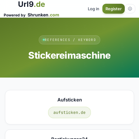
Url9
.de
Log in
Register
Shrunken
.com
Powered by
REFERENCES / KEYWORD
Stickereimaschine
Aufsticken
aufsticken.de