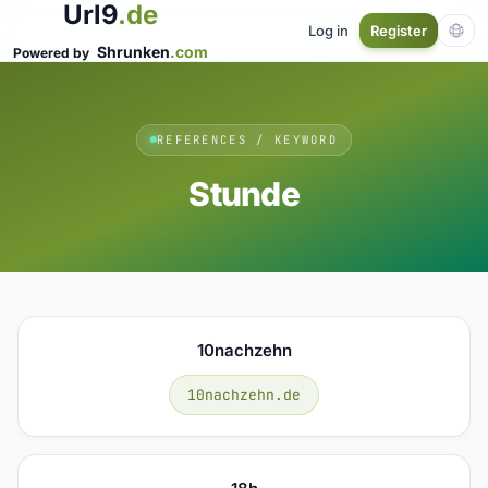
Url9
.de
Log in
Register
Shrunken
.com
Powered by
REFERENCES / KEYWORD
Stunde
10nachzehn
10nachzehn.de