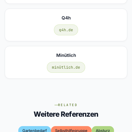
Q4h
q4h.de
Minütlich
minütlich.de
RELATED
Weitere Referenzen
Gartenbedarf
Selbsthilfegruppe
Absturz