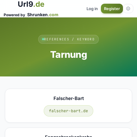
Url9
.de
Log in
Register
Shrunken
.com
Powered by
REFERENCES / KEYWORD
Tarnung
Falscher-Bart
falscher-bart.de