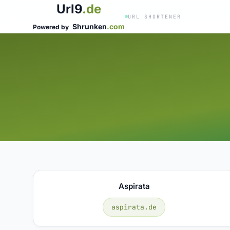
Url9
.de
URL SHORTENER
Shrunken
.com
Powered by
Aspirata
aspirata.de