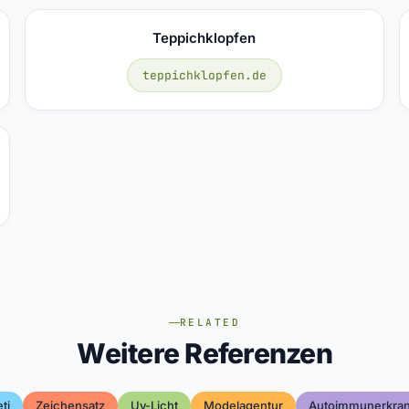
Teppichklopfen
teppichklopfen.de
RELATED
Weitere Referenzen
ti
Zeichensatz
Uv-Licht
Modelagentur
Autoimmunerkra