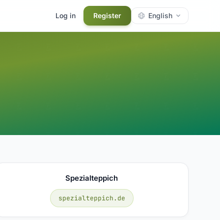
Log in
Register
English
Spezialteppich
spezialteppich.de