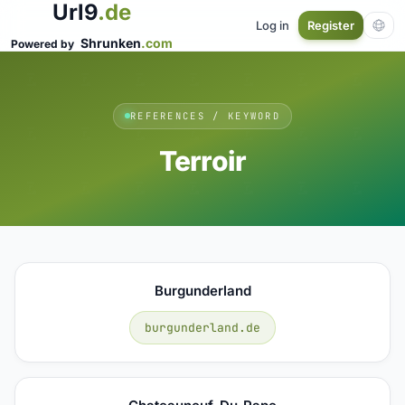
Url9
.de
Log in
Register
Shrunken
.com
Powered by
REFERENCES / KEYWORD
Terroir
Burgunderland
burgunderland.de