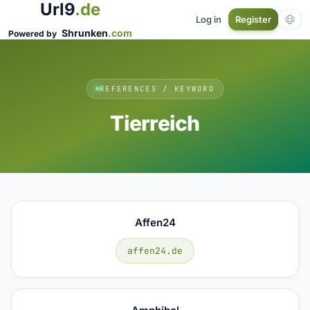
Url9
.de
Log in
Register
Shrunken
.com
Powered by
REFERENCES / KEYWORD
Tierreich
Affen24
affen24.de