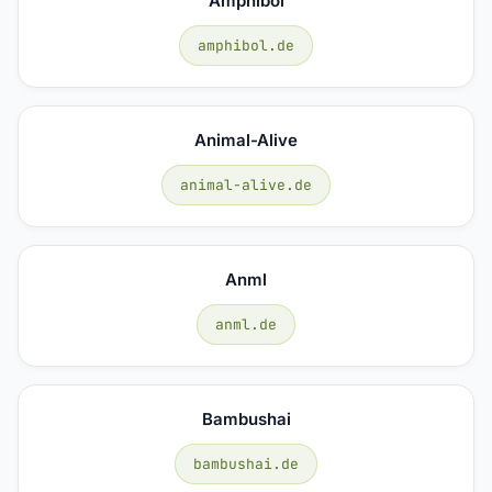
Amphibol
amphibol.de
Animal-Alive
animal-alive.de
Anml
anml.de
Bambushai
bambushai.de