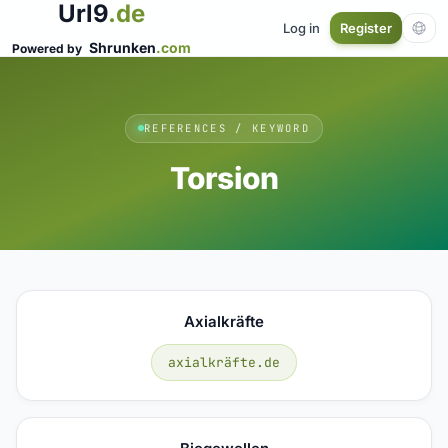
Url9
.de
Log in
Register
Shrunken
.com
Powered by
REFERENCES / KEYWORD
Torsion
Axialkräfte
axialkräfte.de