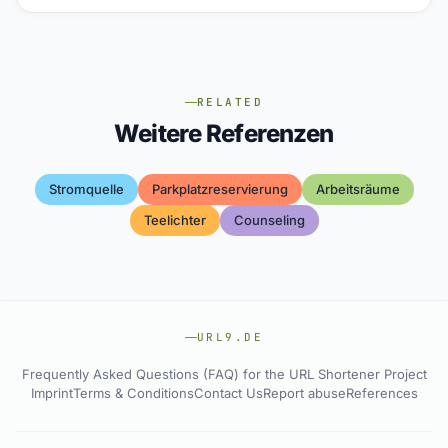
RELATED
Weitere Referenzen
Stromquelle
Parkplatzreservierung
Arbeitsräume
Teelichter
Counseling
URL9.DE
Frequently Asked Questions (FAQ) for the URL Shortener Project
Imprint
Terms & Conditions
Contact Us
Report abuse
References