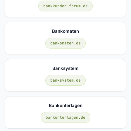
bankkunden-forum.de
Bankomaten
bankomaten.de
Banksystem
banksystem.de
Bankunterlagen
bankunterlagen.de