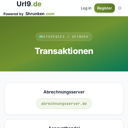
Url9
.de
Log in
Register
Shrunken
.com
Powered by
REFERENCES / KEYWORD
Transaktionen
Abrechnungsserver
abrechnungsserver.de