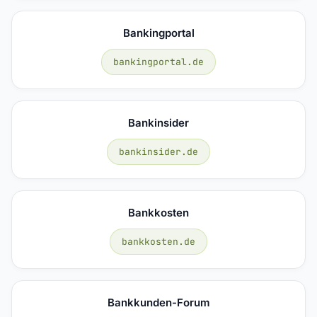
Bankingportal
bankingportal.de
Bankinsider
bankinsider.de
Bankkosten
bankkosten.de
Bankkunden-Forum