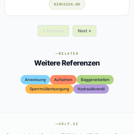
bidcoins.de
« Previous
Next »
RELATED
Weitere Referenzen
Anweisung
Aufsehen
Baggerarbeiten
Sperrmüllentsorgung
Hydraulikventil
URL9.DE