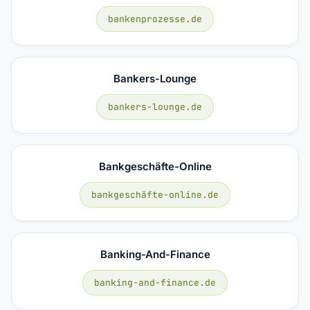
bankenprozesse.de
Bankers-Lounge
bankers-lounge.de
Bankgeschäfte-Online
bankgeschäfte-online.de
Banking-And-Finance
banking-and-finance.de