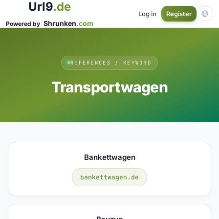
Url9
.de
Log in
Register
Shrunken
.com
Powered by
REFERENCES / KEYWORD
Transportwagen
Bankettwagen
bankettwagen.de