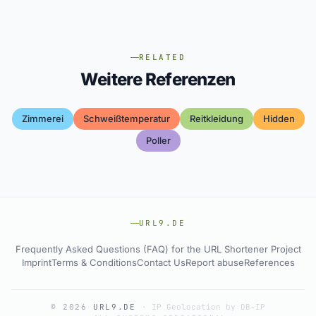
RELATED
Weitere Referenzen
Zimmerei
Schweißtemperatur
Reitkleidung
Hidden
Poller
URL9.DE
Frequently Asked Questions (FAQ) for the URL Shortener Project
Imprint
Terms & Conditions
Contact Us
Report abuse
References
© 2026
URL9.DE
·
IP Geolocation by DB-IP