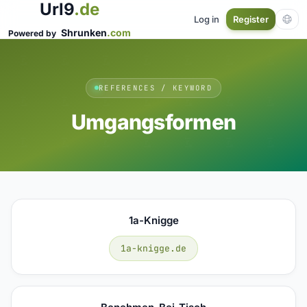
Url9
.de
Log in
Register
Shrunken
.com
Powered by
REFERENCES / KEYWORD
Umgangsformen
1a-Knigge
1a-knigge.de