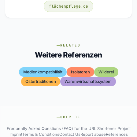
flächenpflege.de
RELATED
Weitere Referenzen
Medienkompatibilität
Isolatoren
Wilderei
Ostertraditionen
Warenwirtschaftssystem
URL9.DE
Frequently Asked Questions (FAQ) for the URL Shortener Project
Imprint
Terms & Conditions
Contact Us
Report abuse
References