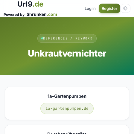
Url9
.de
Log in
Register
Shrunken
.com
Powered by
REFERENCES / KEYWORD
Unkrautvernichter
1a-Gartenpumpen
1a-gartenpumpen.de