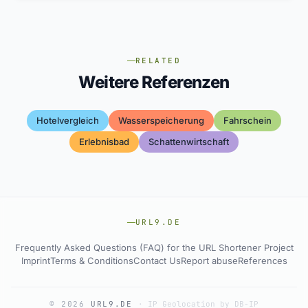
RELATED
Weitere Referenzen
Hotelvergleich
Wasserspeicherung
Fahrschein
Erlebnisbad
Schattenwirtschaft
URL9.DE
Frequently Asked Questions (FAQ) for the URL Shortener Project
Imprint
Terms & Conditions
Contact Us
Report abuse
References
© 2026
URL9.DE
·
IP Geolocation by DB-IP