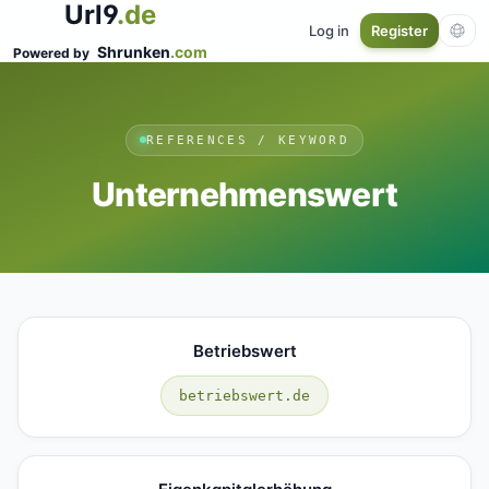
Url9
.de
Log in
Register
Shrunken
.com
Powered by
REFERENCES / KEYWORD
Unternehmenswert
Betriebswert
betriebswert.de