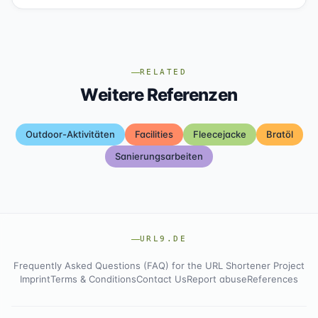
RELATED
Weitere Referenzen
Outdoor-Aktivitäten
Facilities
Fleecejacke
Bratöl
Sanierungsarbeiten
URL9.DE
Frequently Asked Questions (FAQ) for the URL Shortener Project
Imprint
Terms & Conditions
Contact Us
Report abuse
References