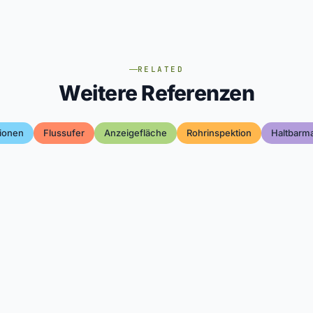
RELATED
Weitere Referenzen
tionen
Flussufer
Anzeigefläche
Rohrinspektion
Haltbarm