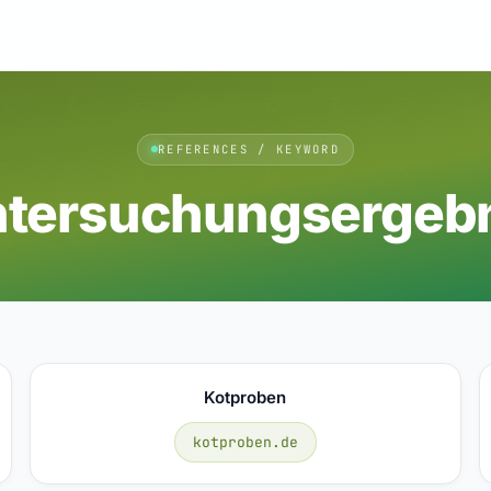
REFERENCES / KEYWORD
tersuchungsergeb
Kotproben
kotproben.de