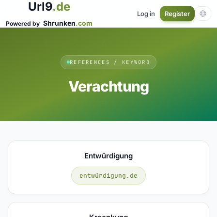
Url9
.de
Log in
Register
Shrunken
.com
Powered by
REFERENCES / KEYWORD
Verachtung
Entwürdigung
entwürdigung.de