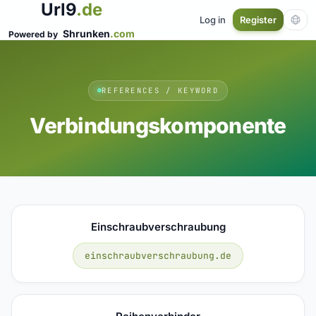
Url9
.de
Log in
Register
Shrunken
.com
Powered by
REFERENCES / KEYWORD
Verbindungskomponente
Einschraubverschraubung
einschraubverschraubung.de