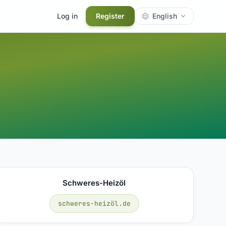
Log in
Register
English
Schweres-Heizöl
schweres-heizöl.de