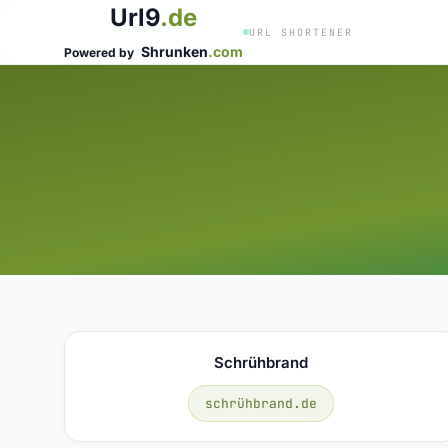
Url9
.de
URL SHORTENER
Shrunken
.com
Powered by
Schrühbrand
schrühbrand.de