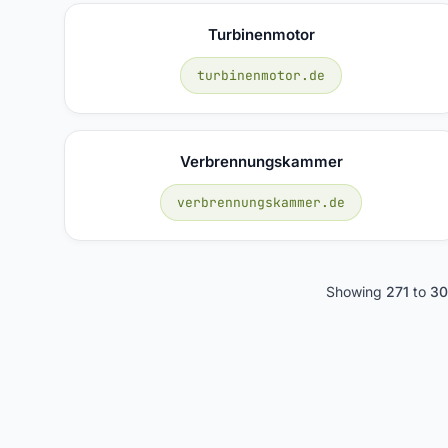
Turbinenmotor
turbinenmotor.de
Verbrennungskammer
verbrennungskammer.de
Showing
271
to
30