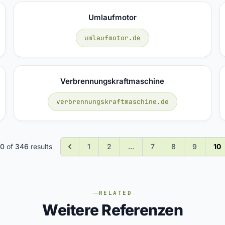
Umlaufmotor
umlaufmotor.de
Verbrennungskraftmaschine
verbrennungskraftmaschine.de
0
of
346
results
1
2
...
7
8
9
10
RELATED
Weitere Referenzen