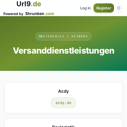
Url9
.de
Log in
Register
Shrunken
.com
Powered by
REFERENCES / KEYWORD
Versanddienstleistungen
Acdy
acdy.de