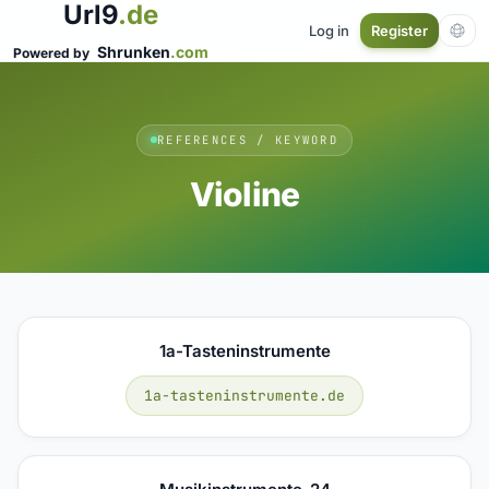
Url9
.de
Log in
Register
Shrunken
.com
Powered by
REFERENCES / KEYWORD
Violine
1a-Tasteninstrumente
1a-tasteninstrumente.de