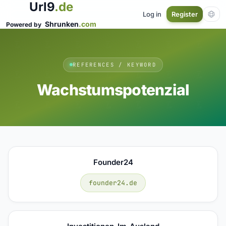
Url9
.de
Log in
Register
Shrunken
.com
Powered by
REFERENCES / KEYWORD
Wachstumspotenzial
Founder24
founder24.de