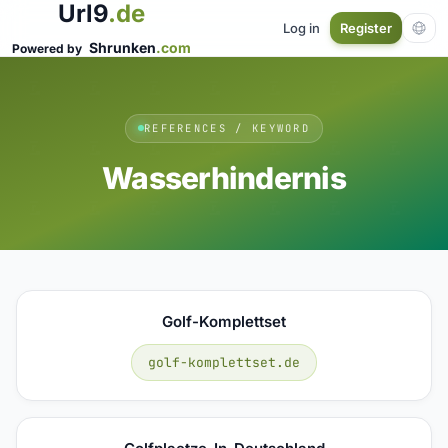
Url9
.de
Log in
Register
Shrunken
.com
Powered by
REFERENCES / KEYWORD
Wasserhindernis
Golf-Komplettset
golf-komplettset.de