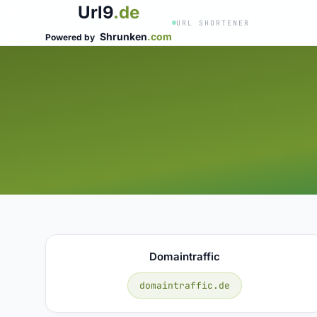
Url9
.de
URL SHORTENER
Shrunken
.com
Powered by
Domaintraffic
domaintraffic.de