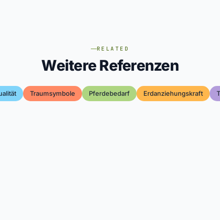
RELATED
Weitere Referenzen
alität
Traumsymbole
Pferdebedarf
Erdanziehungskraft
T