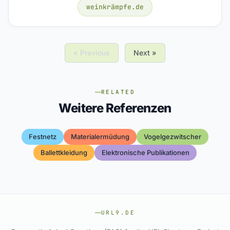
weinkrämpfe.de
« Previous
Next »
RELATED
Weitere Referenzen
Festnetz
Materialermüdung
Vogelgezwitscher
Ballettkleidung
Elektronische Publikationen
URL9.DE