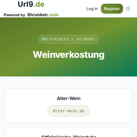
Url9
.de
Log in
Register
Shrunken
.com
Powered by
REFERENCES / KEYWORD
Weinverkostung
Alter-Wein
alter-wein.de