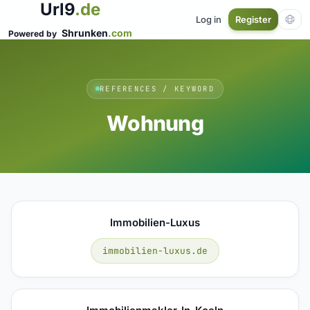
Url9
.de
Log in
Register
Shrunken
.com
Powered by
REFERENCES / KEYWORD
Wohnung
Immobilien-Luxus
immobilien-luxus.de