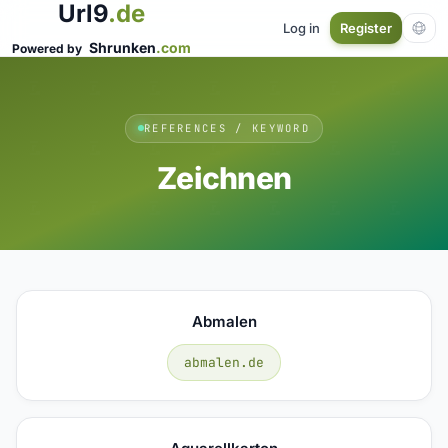
Url9
.de
Log in
Register
Shrunken
.com
Powered by
REFERENCES / KEYWORD
Zeichnen
Abmalen
abmalen.de