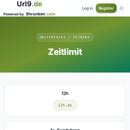
Url9
.de
Log in
Register
Shrunken
.com
Powered by
REFERENCES / KEYWORD
Zeitlimit
12h
12h.de