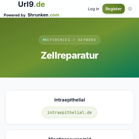
Url9
.de
Log in
Register
Shrunken
.com
Powered by
REFERENCES / KEYWORD
Zellreparatur
Intraepithelial
intraepithelial.de