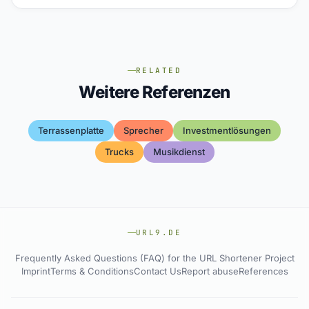
RELATED
Weitere Referenzen
Terrassenplatte
Sprecher
Investmentlösungen
Trucks
Musikdienst
URL9.DE
Frequently Asked Questions (FAQ) for the URL Shortener Project
Imprint
Terms & Conditions
Contact Us
Report abuse
References